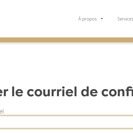
Toggle Dropdo
À propos
Service
 le courriel de con
el