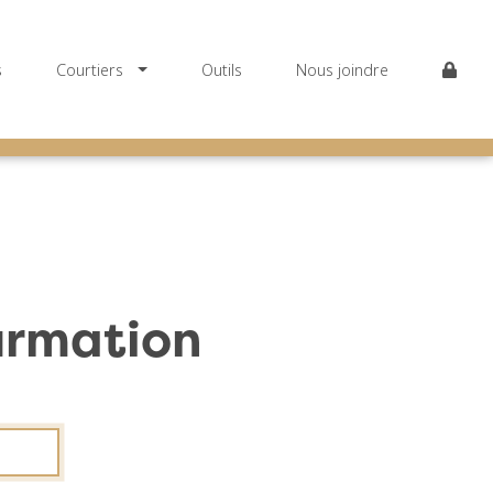
wn
Toggle Dropdown
s
Courtiers
Outils
Nous joindre
firmation