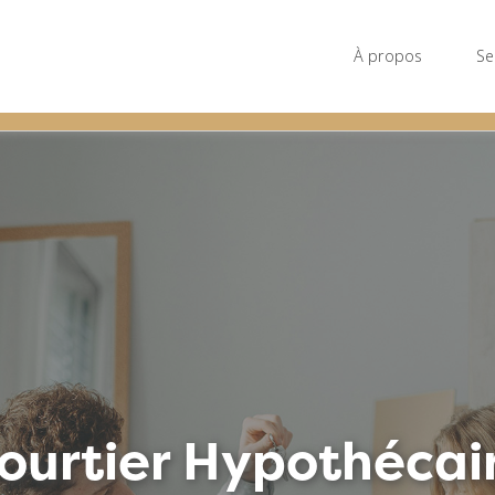
À propos
Se
ourtier Hypothécai