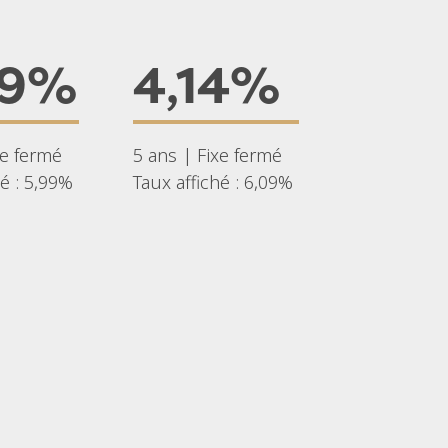
09%
4,14%
xe fermé
5 ans | Fixe fermé
hé : 5,99%
Taux affiché : 6,09%