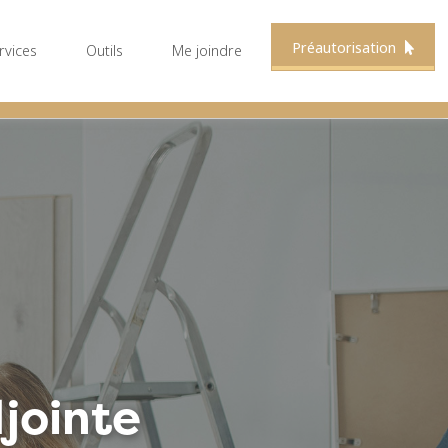
Préautorisation
rvices
Outils
Me joindre
jointe