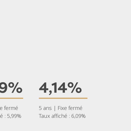
09%
4,14%
xe fermé
5 ans | Fixe fermé
hé : 5,99%
Taux affiché : 6,09%