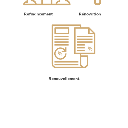
Refinancement
Rénovation
Renouvellement
Le travail du Courtier Hypothécaire ne
s'arrêtera pas après l'obtention de votre
financement; il demeurera votre allié
pendant toute la durée de votre terme.
Il pourra :