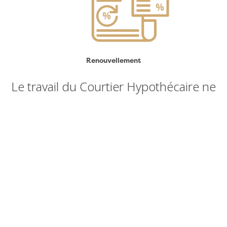
Renouvellement
Le travail du Courtier Hypothécaire ne
s'arrêtera pas après l'obtention de votre
financement; il demeurera votre allié
pendant toute la durée de votre terme.
Il pourra :
Vous conseiller sur les modifications possibles à votre
prêt afin de vous faire économiser ;
Vous faire bénéficier de promotions en cours de
terme ;