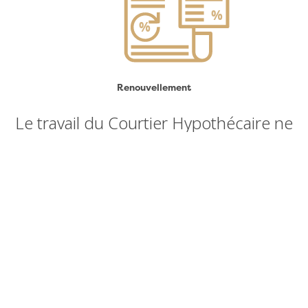
Renouvellement
Le travail du Courtier Hypothécaire ne
s'arrêtera pas après l'obtention de votre
financement; il demeurera votre allié
pendant toute la durée de votre terme.
Il pourra :
Vous conseiller sur les modifications possibles à votre
prêt afin de vous faire économiser ;
Vous faire bénéficier de promotions en cours de
terme ;